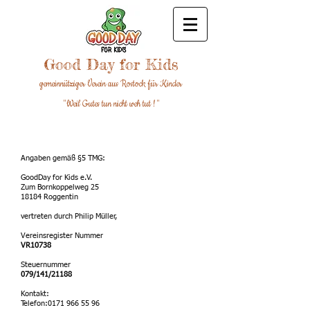
Good Day for Kids
gemeinnütziger Verein aus Rostock für Kinder
"Weil Gutes tun nicht weh tut ! "
IMPRESSUM
Angaben gemäß §5 TMG:
GoodDay for Kids e.V.
Zum Bornkoppelweg 25
18184 Roggentin
vertreten durch Philip Müller,
Vereinsregister Nummer
VR10738
Steuernummer
079/141/21188
Kontakt:
Telefon:
0171 966 55 96